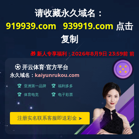
开云官方下载开云app
网
开
您所在的位置：
首页
>
开云官方下载开云app