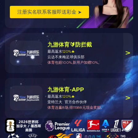
6、造成黑色素代谢絮乱，色素色斑沉积。
7、螨虫过敏性的反应：我们生活着的室内空气中每一克空气中都发现数十只
阳性反应。
生活史：
属于不完全变态，生活史分为卵、幼虫、若虫、成虫四个阶段。一个生长周
寿命：
一般为3个月-1年。
食性：
螨的食性较杂，可吸食血及组织液，也可以食物碎屑、头皮屑以及腐败的
防治措施：
1、室内保持干燥、通风；室外采用湿式清洁除尘；勤洗勤晒衣服被褥、
2、注意个人防护；避免长时间在潮湿草丛中活动，休息；扎紧衣裤口、