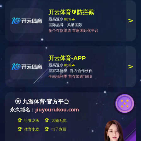
虫控服务
防疫消杀
危害：
1、局部异物反应，引起局部炎性病变。如毛脂满器官堵塞，刺激角质层
2、螨虫侵入睫毛毛囊内和皮脂腺内，可造成眼睑缘发炎，睫毛松脱等现
3、螨虫对头发的危害：毛囊螨刮吃发根的毛根壁，从而吸取供给到毛根
4、螨虫对皮肤的危害：螨虫在皮肤里面吸取营养成分，刺激毛细血管以
痤疮、皮肤粗糙、角质变厚、形成凹凸皮肤。皮肤螨虫还能形成瘙痒症，
5、螨虫是皮肤传染病的媒介体：皮肤中的螨虫不分昼夜随时出入皮肤内
会引起皮肤炎症。