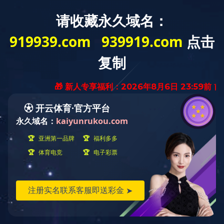
开云官方下载开云app
网
开
您所在的位置：
首页
>
服务项目
>
虫控服务