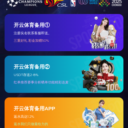
3、结合化学防治方法杀灭螨虫。
< 上一篇：
臭虫的危害及防制
网站首页
关于我们
开云官方下载开云app
开云官方下载开云app
服务
虫控百科
服务项目
开云（中国）
Copyright ©开云官方下载开云app . All rights 