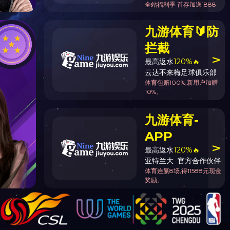
web站入口
|
huatihui·华体会(中国)官方网站
|
开云手机官方网站