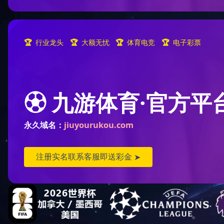
乐鱼注册_乐鱼（中国）
|
九游官方网站
|
华体会电竞（科技）
|