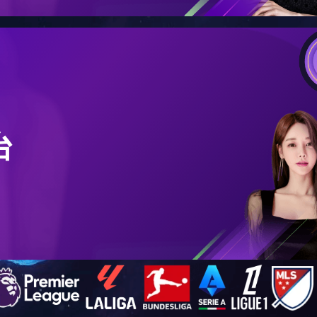
公司
|
开云体育
|
开云官方网页版
|
星空官网首页入口
|
九游官方版