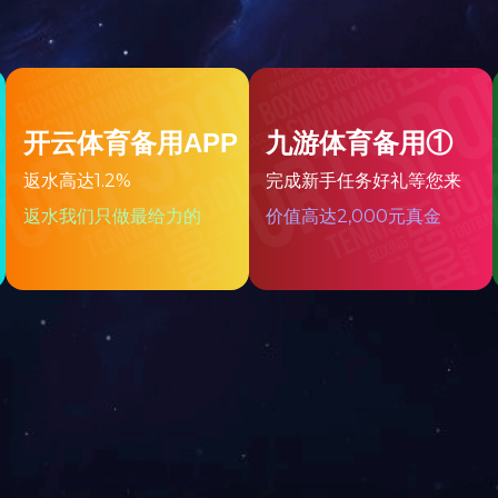
们
公司地址：三亚市吉阳区龙尾岭路临春安置
app
服务范围
联系电话：0898-88685360 手机号码：139