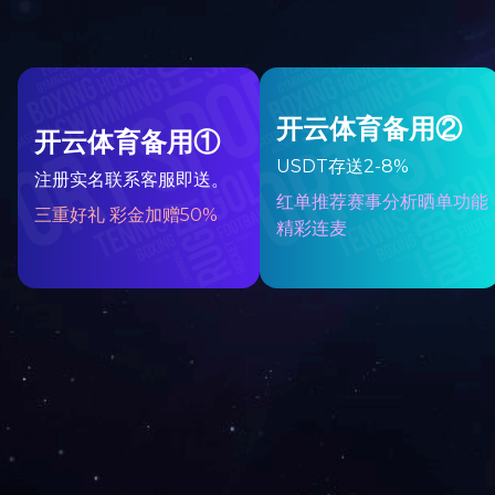
网站首页
关于我
开云官方下载开云app
开云官方下载开云