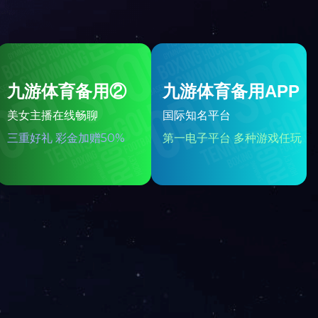
区67号
07638120
关注我们