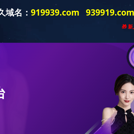
网站首页
关于我们
开云官方下载开云app
开云（中国）
开云（中国）